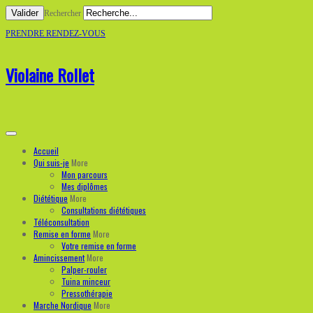
Valider
Rechercher
PRENDRE RENDEZ-VOUS
Violaine Rollet
Accueil
Qui suis-je
More
Mon parcours
Mes diplômes
Diététique
More
Consultations diététiques
Téléconsultation
Remise en forme
More
Votre remise en forme
Amincissement
More
Palper-rouler
Tuina minceur
Pressothérapie
Marche Nordique
More